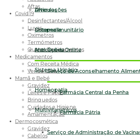
Aftas
Articulações
Diversos
Covid19
Desinfectantes/Álcool
Luvas
Sistema Imunitário
Ortopedia
Oximetros
Termómetros
Outros Equipamentos
Anti-Queda
Marcações Online
Medicamentos
Com Receita Médica
Sistema Urinário
Serviço de Aconselhamento Alimen
Venda Livre
Mamã e Bebé
Gravidez
Homeopatia
Farmácia Central da Penha
Leites e Papas
Brinquedos
Cuidados e Higiene
Multivitamínicos
Farmácia Pátria
Amamentação
Dermocosmética
Gravidez
Serviço de Administração de Vacina
Cabelos