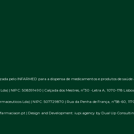
izada pelo INFARMED para a dispensa de medicamentos e produtos de saúde ao 
da) | NIPC: 508391490 | Calçada dos Mestres, nº30 -Letra A, 1070-178 Lisboa 
maceuticos Lda) | NIPC: 507729870 | Rua da Penha de França, nº58-60, 1170-
farmaciaon.pt | Design and Development:
iupi.agency
by
Dual Up Consulti