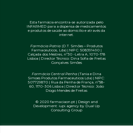
Esta farmácia encontra-se autorizada pelo
INFARMED para a dispensa de medicamentos
e produtos de saúde ao domicílio e através da
internet.
Farmácia Patria
(D.T. Simões – Produtos
Farmaceuticos, Lda) | NIPC: 508391490 |
Calçada dos Mestres, nº30 -Letra A, 1070-178
Lisboa | Director Técnico: Dina Sofia de Freitas
Gonçalves Simões
Farmácia Central Penha
(Tania e Dina
Simoes Produtos Farmaceuticos Lda) | NIPC:
507729870 | Rua da Penha de França, nº58-
60, 1170-306 Lisboa | Director Técnico: João
Diogo Mendes de Freitas
© 2020 farmaciaon.pt | Design and
Development:
iupi.agency
by
Dual Up
Consulting Group