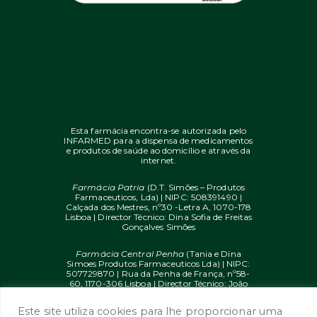
Esta farmácia encontra-se autorizada pelo
INFARMED para a dispensa de medicamentos
e produtos de saúde ao domicílio e através da
internet.
Farmácia Patria
(D.T. Simões – Produtos
Farmaceuticos, Lda) | NIPC: 508391490 |
Calçada dos Mestres, nº30 -Letra A, 1070-178
Lisboa | Director Técnico: Dina Sofia de Freitas
Gonçalves Simões
Farmácia Central Penha
(Tania e Dina
Simoes Produtos Farmaceuticos Lda) | NIPC:
507729870 | Rua da Penha de França, nº58-
60, 1170-306 Lisboa | Director Técnico: João
Diogo Mendes de Freitas
Este site utiliza cookies para lhe proporcionar uma