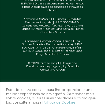
Esta farmácia encontra-se autorizada pelo
INFARMED para a dispensa de medicamentos
e produtos de saúde ao domicílio e através da
internet.
Farmácia Patria
(D.T. Simões – Produtos
Farmaceuticos, Lda) | NIPC: 508391490 |
Calçada dos Mestres, nº30 -Letra A, 1070-178
Lisboa | Director Técnico: Dina Sofia de Freitas
Gonçalves Simões
Farmácia Central Penha
(Tania e Dina
Simoes Produtos Farmaceuticos Lda) | NIPC:
507729870 | Rua da Penha de França, nº58-
60, 1170-306 Lisboa | Director Técnico: João
Diogo Mendes de Freitas
© 2020 farmaciaon.pt | Design and
Development:
iupi.agency
by
Dual Up
Consulting Group
Este site utiliza cookies para lhe proporcionar uma
melhor experiência de navegação. Para saber mais
sobre cookies, quais as suas finalidades e como geri-
los, consulte a nossa
Política de Cookies