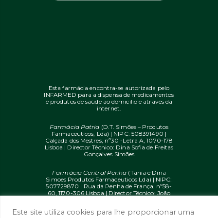
Esta farmácia encontra-se autorizada pelo
INFARMED para a dispensa de medicamentos
e produtos de saúde ao domicílio e através da
internet.
Farmácia Patria
(D.T. Simões – Produtos
Farmaceuticos, Lda) | NIPC: 508391490 |
Calçada dos Mestres, nº30 -Letra A, 1070-178
Lisboa | Director Técnico: Dina Sofia de Freitas
Gonçalves Simões
Farmácia Central Penha
(Tania e Dina
Simoes Produtos Farmaceuticos Lda) | NIPC:
507729870 | Rua da Penha de França, nº58-
60, 1170-306 Lisboa | Director Técnico: João
Diogo Mendes de Freitas
Este site utiliza cookies para lhe proporcionar uma