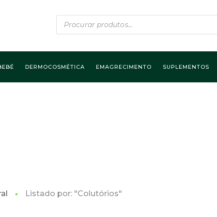
Products
search
BEBÉ
DERMOCOSMÉTICA
EMAGRECIMENTO
SUPLEMENTOS
al
Listado por: "Colutórios"