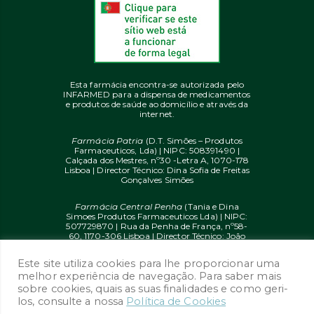
Esta farmácia encontra-se autorizada pelo
INFARMED para a dispensa de medicamentos
e produtos de saúde ao domicílio e através da
internet.
Farmácia Patria
(D.T. Simões – Produtos
Farmaceuticos, Lda) | NIPC: 508391490 |
Calçada dos Mestres, nº30 -Letra A, 1070-178
Lisboa | Director Técnico: Dina Sofia de Freitas
Gonçalves Simões
Farmácia Central Penha
(Tania e Dina
Simoes Produtos Farmaceuticos Lda) | NIPC:
507729870 | Rua da Penha de França, nº58-
60, 1170-306 Lisboa | Director Técnico: João
Diogo Mendes de Freitas
Este site utiliza cookies para lhe proporcionar uma
© 2020 farmaciaon.pt | Design and
melhor experiência de navegação. Para saber mais
Development:
iupi.agency
by
Dual Up
sobre cookies, quais as suas finalidades e como geri-
Consulting Group
los, consulte a nossa
Política de Cookies