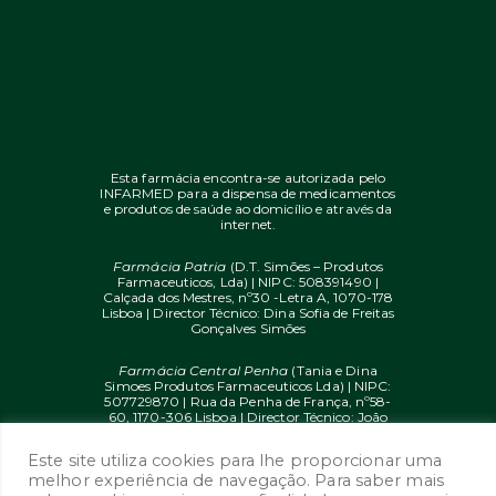
Esta farmácia encontra-se autorizada pelo
INFARMED para a dispensa de medicamentos
e produtos de saúde ao domicílio e através da
internet.
Farmácia Patria
(D.T. Simões – Produtos
Farmaceuticos, Lda) | NIPC: 508391490 |
Calçada dos Mestres, nº30 -Letra A, 1070-178
Lisboa | Director Técnico: Dina Sofia de Freitas
Gonçalves Simões
Farmácia Central Penha
(Tania e Dina
Simoes Produtos Farmaceuticos Lda) | NIPC:
507729870 | Rua da Penha de França, nº58-
60, 1170-306 Lisboa | Director Técnico: João
Diogo Mendes de Freitas
Este site utiliza cookies para lhe proporcionar uma
© 2020 farmaciaon.pt | Design and
melhor experiência de navegação. Para saber mais
Development:
iupi.agency
by
Dual Up