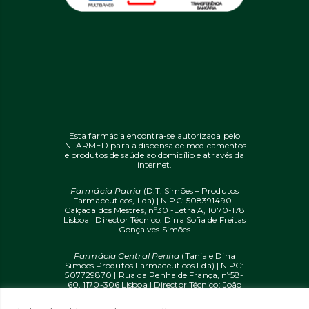
Esta farmácia encontra-se autorizada pelo
INFARMED para a dispensa de medicamentos
e produtos de saúde ao domicílio e através da
internet.
Farmácia Patria
(D.T. Simões – Produtos
Farmaceuticos, Lda) | NIPC: 508391490 |
Calçada dos Mestres, nº30 -Letra A, 1070-178
Lisboa | Director Técnico: Dina Sofia de Freitas
Gonçalves Simões
Farmácia Central Penha
(Tania e Dina
Simoes Produtos Farmaceuticos Lda) | NIPC:
507729870 | Rua da Penha de França, nº58-
60, 1170-306 Lisboa | Director Técnico: João
Diogo Mendes de Freitas