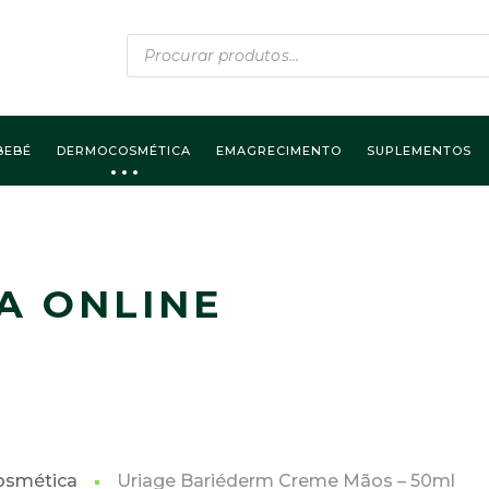
Products
search
BEBÉ
DERMOCOSMÉTICA
EMAGRECIMENTO
SUPLEMENTOS
A ONLINE
smética
Uriage Bariéderm Creme Mãos – 50ml