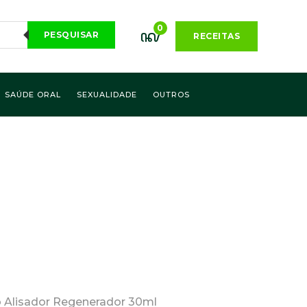
0
PESQUISAR
RECEITAS
SAÚDE ORAL
SEXUALIDADE
OUTROS
o Alisador Regenerador 30ml