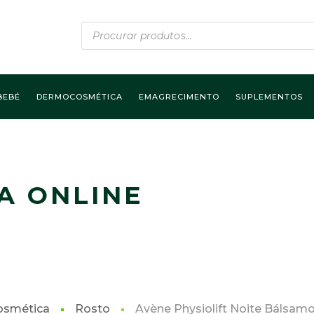
Products
search
BEBÉ
DERMOCOSMÉTICA
EMAGRECIMENTO
SUPLEMENTOS
A ONLINE
smética
Rosto
Avène Physiolift Noite Bálsam