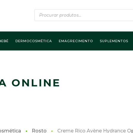
Products
search
BEBÉ
DERMOCOSMÉTICA
EMAGRECIMENTO
SUPLEMENTOS
A ONLINE
smética
Rosto
Creme Rico Avène Hydrance O