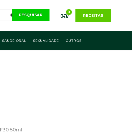
0
PESQUISAR
RECEITAS
SAÚDE ORAL
SEXUALIDADE
OUTROS
PF30 50ml