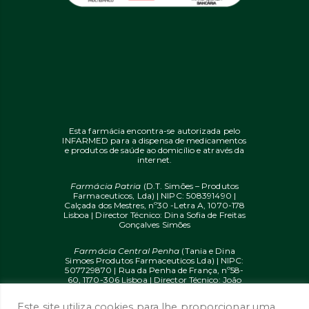
Esta farmácia encontra-se autorizada pelo
INFARMED para a dispensa de medicamentos
e produtos de saúde ao domicílio e através da
internet.
Farmácia Patria
(D.T. Simões – Produtos
Farmaceuticos, Lda) | NIPC: 508391490 |
Calçada dos Mestres, nº30 -Letra A, 1070-178
Lisboa | Director Técnico: Dina Sofia de Freitas
Gonçalves Simões
Farmácia Central Penha
(Tania e Dina
Simoes Produtos Farmaceuticos Lda) | NIPC:
507729870 | Rua da Penha de França, nº58-
60, 1170-306 Lisboa | Director Técnico: João
Diogo Mendes de Freitas
Este site utiliza cookies para lhe proporcionar uma