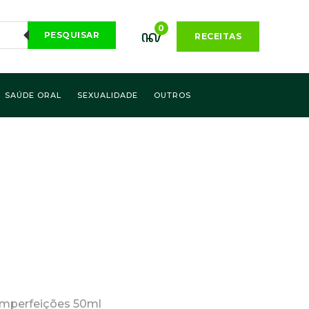
0
PESQUISAR
RECEITAS
SAÚDE ORAL
SEXUALIDADE
OUTROS
Imperfeições 50ml