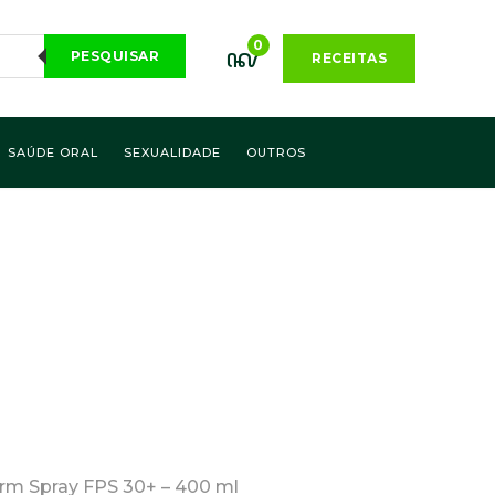
0
PESQUISAR
RECEITAS
SAÚDE ORAL
SEXUALIDADE
OUTROS
m Spray FPS 30+ – 400 ml