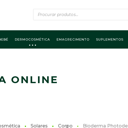
Products
search
BEBÉ
DERMOCOSMÉTICA
EMAGRECIMENTO
SUPLEMENTOS
A ONLINE
smética
Solares
Corpo
Bioderma Photoder