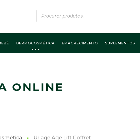
Products
search
BEBÉ
DERMOCOSMÉTICA
EMAGRECIMENTO
SUPLEMENTOS
A ONLINE
smética
Uriage Age Lift Coffret