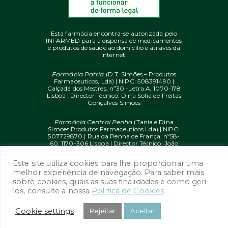
Esta farmácia encontra-se autorizada pelo
INFARMED para a dispensa de medicamentos
e produtos de saúde ao domicílio e através da
internet.
Farmácia Patria
(D.T. Simões – Produtos
Farmaceuticos, Lda) | NIPC: 508391490 |
Calçada dos Mestres, nº30 -Letra A, 1070-178
Lisboa | Director Técnico: Dina Sofia de Freitas
Gonçalves Simões
Farmácia Central Penha
(Tania e Dina
Simoes Produtos Farmaceuticos Lda) | NIPC:
507729870 | Rua da Penha de França, nº58-
60, 1170-306 Lisboa | Director Técnico: João
Diogo Mendes de Freitas
Este site utiliza cookies para lhe proporcionar uma
© 2020 farmaciaon.pt | Design and
melhor experiência de navegação. Para saber mais
Development:
iupi.agency
by
Dual Up
sobre cookies, quais as suas finalidades e como geri-
Consulting Group
los, consulte a nossa
Política de Cookies
Cookie settings
.
Rejeitar
Aceitar