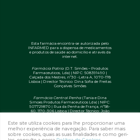
Esta farmácia encontra-se autorizada pelo
INFARMED para a dispensa de medicamentos
e produtos de saúde ao domicílio e através da
internet.
Farmácia Patria
(D.T. Simões – Produtos
Farmaceuticos, Lda) | NIPC: 508391490 |
Calçada dos Mestres, nº30 -Letra A, 1070-178
Lisboa | Director Técnico: Dina Sofia de Freitas
Gonçalves Simões
Farmácia Central Penha
(Tania e Dina
Simoes Produtos Farmaceuticos Lda) | NIPC:
507729870 | Rua da Penha de França, nº58-
60, 1170-306 Lisboa | Director Técnico: João
Diogo Mendes de Freitas
Este site utiliza cookies para lhe proporcionar uma
© 2020 farmaciaon.pt | Design and
melhor experiência de navegação. Para saber mais
Development:
iupi.agency
by
Dual Up
sobre cookies, quais as suas finalidades e como geri-
Consulting Group