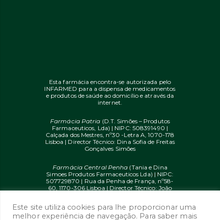
Esta farmácia encontra-se autorizada pelo
INFARMED para a dispensa de medicamentos
e produtos de saúde ao domicílio e através da
internet.
Farmácia Patria
(D.T. Simões – Produtos
Farmaceuticos, Lda) | NIPC: 508391490 |
Calçada dos Mestres, nº30 -Letra A, 1070-178
Lisboa | Director Técnico: Dina Sofia de Freitas
Gonçalves Simões
Farmácia Central Penha
(Tania e Dina
Simoes Produtos Farmaceuticos Lda) | NIPC:
507729870 | Rua da Penha de França, nº58-
60, 1170-306 Lisboa | Director Técnico: João
Diogo Mendes de Freitas
Este site utiliza cookies para lhe proporcionar uma
© 2020 farmaciaon.pt | Design and
melhor experiência de navegação. Para saber mais