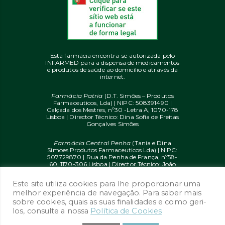
Esta farmácia encontra-se autorizada pelo
INFARMED para a dispensa de medicamentos
e produtos de saúde ao domicílio e através da
internet.
Farmácia Patria
(D.T. Simões – Produtos
Farmaceuticos, Lda) | NIPC: 508391490 |
Calçada dos Mestres, nº30 -Letra A, 1070-178
Lisboa | Director Técnico: Dina Sofia de Freitas
Gonçalves Simões
Farmácia Central Penha
(Tania e Dina
Simoes Produtos Farmaceuticos Lda) | NIPC:
507729870 | Rua da Penha de França, nº58-
60, 1170-306 Lisboa | Director Técnico: João
Diogo Mendes de Freitas
Este site utiliza cookies para lhe proporcionar uma
© 2020 farmaciaon.pt | Design and
melhor experiência de navegação. Para saber mais
Development:
iupi.agency
by
Dual Up
sobre cookies, quais as suas finalidades e como geri-
Consulting Group
los, consulte a nossa
Política de Cookies