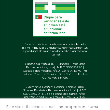
Esta farmácia encontra-se autorizada pelo
INFARMED para a dispensa de medicamentos
e produtos de saúde ao domicílio e através da
internet.
Farmácia Patria
(D.T. Simões – Produtos
Farmaceuticos, Lda) | NIPC: 508391490 |
Calçada dos Mestres, nº30 -Letra A, 1070-178
Lisboa | Director Técnico: Dina Sofia de Freitas
Gonçalves Simões
Farmácia Central Penha
(Tania e Dina
Simoes Produtos Farmaceuticos Lda) | NIPC:
507729870 | Rua da Penha de França, nº58-
60, 1170-306 Lisboa | Director Técnico: João
Diogo Mendes de Freitas
Este site utiliza cookies para lhe proporcionar uma
© 2020 farmaciaon.pt | Design and