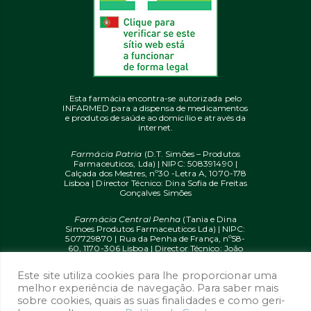
Esta farmácia encontra-se autorizada pelo
INFARMED para a dispensa de medicamentos
e produtos de saúde ao domicílio e através da
internet.
Farmácia Patria
(D.T. Simões – Produtos
Farmaceuticos, Lda) | NIPC: 508391490 |
Calçada dos Mestres, nº30 -Letra A, 1070-178
Lisboa | Director Técnico: Dina Sofia de Freitas
Gonçalves Simões
Farmácia Central Penha
(Tania e Dina
Simoes Produtos Farmaceuticos Lda) | NIPC:
507729870 | Rua da Penha de França, nº58-
60, 1170-306 Lisboa | Director Técnico: João
Diogo Mendes de Freitas
Este site utiliza cookies para lhe proporcionar uma
© 2020 farmaciaon.pt | Design and
melhor experiência de navegação. Para saber mais
Development:
iupi.agency
by
Dual Up
sobre cookies, quais as suas finalidades e como geri-
Consulting Group