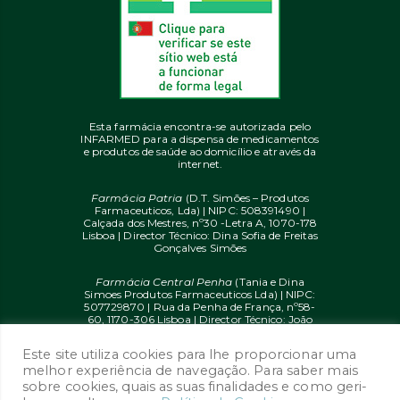
Esta farmácia encontra-se autorizada pelo
INFARMED para a dispensa de medicamentos
e produtos de saúde ao domicílio e através da
internet.
Farmácia Patria
(D.T. Simões – Produtos
Farmaceuticos, Lda) | NIPC: 508391490 |
Calçada dos Mestres, nº30 -Letra A, 1070-178
Lisboa | Director Técnico: Dina Sofia de Freitas
Gonçalves Simões
Farmácia Central Penha
(Tania e Dina
Simoes Produtos Farmaceuticos Lda) | NIPC:
507729870 | Rua da Penha de França, nº58-
60, 1170-306 Lisboa | Director Técnico: João
Diogo Mendes de Freitas
Este site utiliza cookies para lhe proporcionar uma
© 2020 farmaciaon.pt | Design and
melhor experiência de navegação. Para saber mais
Development:
iupi.agency
by
Dual Up
sobre cookies, quais as suas finalidades e como geri-
Consulting Group