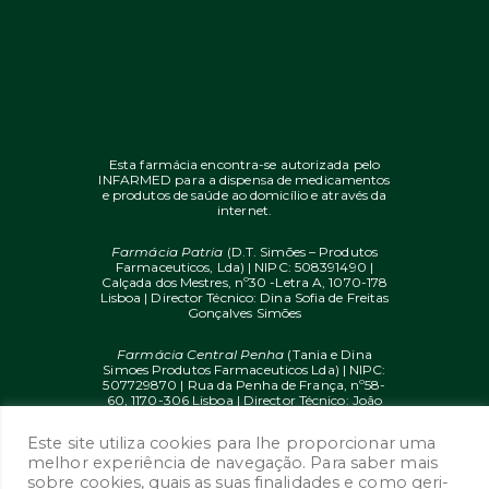
Esta farmácia encontra-se autorizada pelo
INFARMED para a dispensa de medicamentos
e produtos de saúde ao domicílio e através da
internet.
Farmácia Patria
(D.T. Simões – Produtos
Farmaceuticos, Lda) | NIPC: 508391490 |
Calçada dos Mestres, nº30 -Letra A, 1070-178
Lisboa | Director Técnico: Dina Sofia de Freitas
Gonçalves Simões
Farmácia Central Penha
(Tania e Dina
Simoes Produtos Farmaceuticos Lda) | NIPC:
507729870 | Rua da Penha de França, nº58-
60, 1170-306 Lisboa | Director Técnico: João
Diogo Mendes de Freitas
Este site utiliza cookies para lhe proporcionar uma
© 2020 farmaciaon.pt | Design and
melhor experiência de navegação. Para saber mais
Development:
iupi.agency
by
Dual Up
sobre cookies, quais as suas finalidades e como geri-
Consulting Group