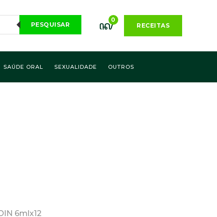
0
PESQUISAR
RECEITAS
SAÚDE ORAL
SEXUALIDADE
OUTROS
DIN 6mlx12