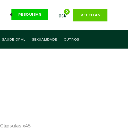
0
PESQUISAR
RECEITAS
SAÚDE ORAL
SEXUALIDADE
OUTROS
 Cápsulas x45