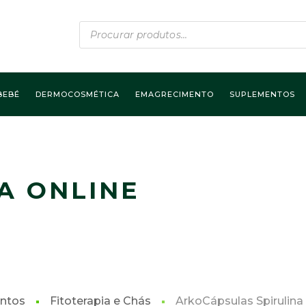
Products
search
BEBÉ
DERMOCOSMÉTICA
EMAGRECIMENTO
SUPLEMENTOS
A ONLINE
ntos
Fitoterapia e Chás
ArkoCápsulas Spirulina