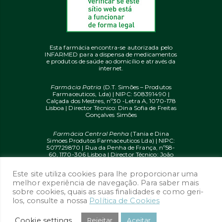
Esta farmácia encontra-se autorizada pelo
INFARMED para a dispensa de medicamentos
e produtos de saúde ao domicílio e através da
internet.
Farmácia Patria
(D.T. Simões – Produtos
Farmaceuticos, Lda) | NIPC: 508391490 |
Calçada dos Mestres, nº30 -Letra A, 1070-178
Lisboa | Director Técnico: Dina Sofia de Freitas
Gonçalves Simões
Farmácia Central Penha
(Tania e Dina
Simoes Produtos Farmaceuticos Lda) | NIPC:
507729870 | Rua da Penha de França, nº58-
60, 1170-306 Lisboa | Director Técnico: João
Diogo Mendes de Freitas
Este site utiliza cookies para lhe proporcionar uma
© 2020 farmaciaon.pt | Design and
melhor experiência de navegação. Para saber mais
Development:
iupi.agency
by
Dual Up
sobre cookies, quais as suas finalidades e como geri-
Consulting Group
los, consulte a nossa
Política de Cookies
Cookie settings
.
Rejeitar
Aceitar