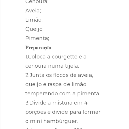
Cenoura;
Aveia;
Limão;
Queijo;
Pimenta;
𝐏𝐫𝐞𝐩𝐚𝐫𝐚𝐜̧𝐚̃𝐨
1.Coloca a courgette e a
cenoura numa tijela.
2.Junta os flocos de aveia,
queijo e raspa de limão
temperando com a pimenta.
3.Divide a mistura em 4
porções e divide para formar
o mini hambúrguer.