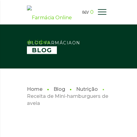
0
BLOG FARMÁCIAON
BLOG
Home
Blog
Nutrição
Receita de Mini-hamburguers de
aveia