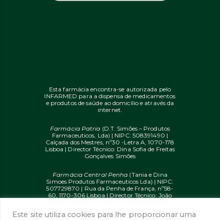
Esta farmácia encontra-se autorizada pelo
INFARMED para a dispensa de medicamentos
e produtos de saúde ao domicílio e através da
internet.
Farmácia Patria
(D.T. Simões – Produtos
Farmaceuticos, Lda) | NIPC: 508391490 |
Calçada dos Mestres, nº30 -Letra A, 1070-178
Lisboa | Director Técnico: Dina Sofia de Freitas
Gonçalves Simões
Farmácia Central Penha
(Tania e Dina
Simoes Produtos Farmaceuticos Lda) | NIPC:
507729870 | Rua da Penha de França, nº58-
60, 1170-306 Lisboa | Director Técnico: João
Diogo Mendes de Freitas
Este site utiliza cookies para lhe proporcionar uma