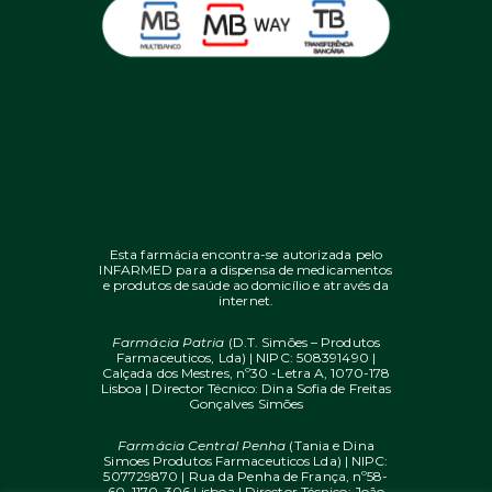
Esta farmácia encontra-se autorizada pelo
INFARMED para a dispensa de medicamentos
e produtos de saúde ao domicílio e através da
internet.
Farmácia Patria
(D.T. Simões – Produtos
Farmaceuticos, Lda) | NIPC: 508391490 |
Calçada dos Mestres, nº30 -Letra A, 1070-178
Lisboa | Director Técnico: Dina Sofia de Freitas
Gonçalves Simões
Farmácia Central Penha
(Tania e Dina
Simoes Produtos Farmaceuticos Lda) | NIPC:
507729870 | Rua da Penha de França, nº58-
60, 1170-306 Lisboa | Director Técnico: João