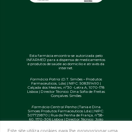
Esta farmácia encontra-se autorizada pelo
INFARMED para a dispensa de medicamentos
e produtos de saúde ao domicílio e através da
internet.
Farmácia Patria
(D.T. Simões – Produtos
Farmaceuticos, Lda) | NIPC: 508391490 |
Calçada dos Mestres, nº30 -Letra A, 1070-178
Lisboa | Director Técnico: Dina Sofia de Freitas
Gonçalves Simões
Farmácia Central Penha
(Tania e Dina
Simoes Produtos Farmaceuticos Lda) | NIPC:
507729870 | Rua da Penha de França, nº58-
60, 1170-306 Lisboa | Director Técnico: João
Diogo Mendes de Freitas
Este site utiliza cookies para lhe proporcionar uma