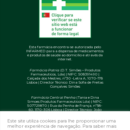
Esta farmácia encontra-se autorizada pelo
INFARMED para a dispensa de medicamentos
e produtos de saúde ao domicílio e através da
internet.
Farmácia Patria
(D.T. Simões – Produtos
Farmaceuticos, Lda) | NIPC: 508391490 |
Calçada dos Mestres, nº30 -Letra A, 1070-178
Lisboa | Director Técnico: Dina Sofia de Freitas
Gonçalves Simões
Farmácia Central Penha
(Tania e Dina
Simoes Produtos Farmaceuticos Lda) | NIPC:
507729870 | Rua da Penha de França, nº58-
60, 1170-306 Lisboa | Director Técnico: João
Diogo Mendes de Freitas
Este site utiliza cookies para lhe proporcionar uma
© 2020 farmaciaon.pt | Design and
melhor experiência de navegação. Para saber mais
Development:
iupi.agency
by
Dual Up