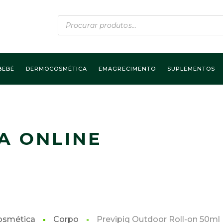
Products
search
BEBÉ
DERMOCOSMÉTICA
EMAGRECIMENTO
SUPLEMENTOS
A ONLINE
smética
Corpo
Previpiq Outdoor Roll-on 50ml