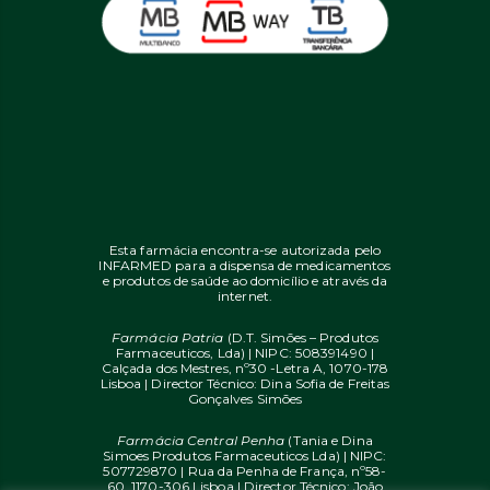
Esta farmácia encontra-se autorizada pelo
INFARMED para a dispensa de medicamentos
e produtos de saúde ao domicílio e através da
internet.
Farmácia Patria
(D.T. Simões – Produtos
Farmaceuticos, Lda) | NIPC: 508391490 |
Calçada dos Mestres, nº30 -Letra A, 1070-178
Lisboa | Director Técnico: Dina Sofia de Freitas
Gonçalves Simões
Farmácia Central Penha
(Tania e Dina
Simoes Produtos Farmaceuticos Lda) | NIPC:
507729870 | Rua da Penha de França, nº58-
60, 1170-306 Lisboa | Director Técnico: João