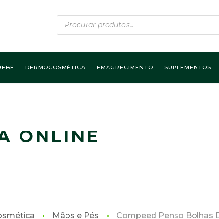
Products
search
BEBÉ
DERMOCOSMÉTICA
EMAGRECIMENTO
SUPLEMENTOS
A ONLINE
smética
Mãos e Pés
Compeed Penso Bolhas D