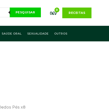
0
PESQUISAR
RECEITAS
SAÚDE ORAL
SEXUALIDADE
OUTROS
edos Pés x8