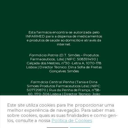
Esta farmácia encontra-se autorizada pelo
INFARMED para a dispensa de medicamentos
e produtos de saúde ao domicílio e através da
internet.
Farmácia Patria
(D.T. Simões – Produtos
Farmaceuticos, Lda) | NIPC: 508391490 |
Calçada dos Mestres, nº30 -Letra A, 1070-178
Lisboa | Director Técnico: Dina Sofia de Freitas
Gonçalves Simões
Farmácia Central Penha
(Tania e Dina
Simoes Produtos Farmaceuticos Lda) | NIPC:
507729870 | Rua da Penha de França, nº58-
60, 1170-306 Lisboa | Director Técnico: João
Diogo Mendes de Freitas
Este site utiliza cookies para lhe proporcionar uma
© 2020 farmaciaon.pt | Design and
melhor experiência de navegação. Para saber mais
Development:
iupi.agency
by
Dual Up
sobre cookies, quais as suas finalidades e como geri-
Consulting Group
los, consulte a nossa
Política de Cookies