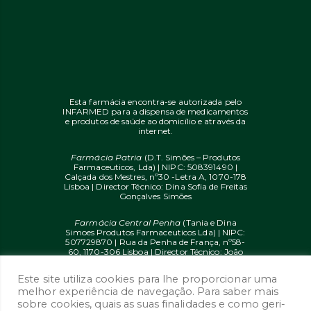
Esta farmácia encontra-se autorizada pelo
INFARMED para a dispensa de medicamentos
e produtos de saúde ao domicílio e através da
internet.
Farmácia Patria
(D.T. Simões – Produtos
Farmaceuticos, Lda) | NIPC: 508391490 |
Calçada dos Mestres, nº30 -Letra A, 1070-178
Lisboa | Director Técnico: Dina Sofia de Freitas
Gonçalves Simões
Farmácia Central Penha
(Tania e Dina
Simoes Produtos Farmaceuticos Lda) | NIPC:
507729870 | Rua da Penha de França, nº58-
60, 1170-306 Lisboa | Director Técnico: João
Diogo Mendes de Freitas
Este site utiliza cookies para lhe proporcionar uma
© 2020 farmaciaon.pt | Design and
melhor experiência de navegação. Para saber mais
Development:
iupi.agency
by
Dual Up
sobre cookies, quais as suas finalidades e como geri-
Consulting Group