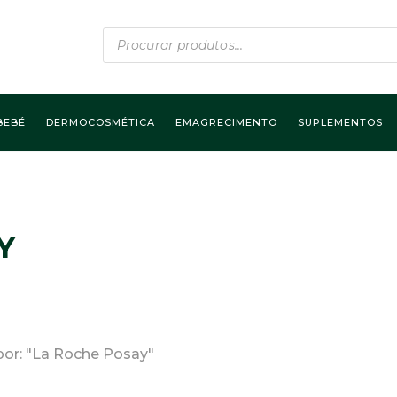
Products
search
BEBÉ
DERMOCOSMÉTICA
EMAGRECIMENTO
SUPLEMENTOS
Y
por: "La Roche Posay"