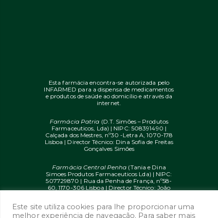
Esta farmácia encontra-se autorizada pelo
INFARMED para a dispensa de medicamentos
e produtos de saúde ao domicílio e através da
internet.
Farmácia Patria
(D.T. Simões – Produtos
Farmaceuticos, Lda) | NIPC: 508391490 |
Calçada dos Mestres, nº30 -Letra A, 1070-178
Lisboa | Director Técnico: Dina Sofia de Freitas
Gonçalves Simões
Farmácia Central Penha
(Tania e Dina
Simoes Produtos Farmaceuticos Lda) | NIPC:
507729870 | Rua da Penha de França, nº58-
60, 1170-306 Lisboa | Director Técnico: João
Diogo Mendes de Freitas
Este site utiliza cookies para lhe proporcionar uma
© 2020 farmaciaon.pt | Design and
melhor experiência de navegação. Para saber mais