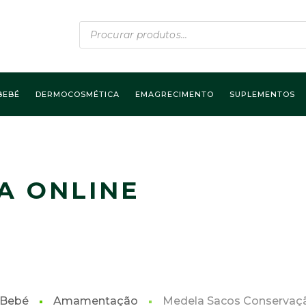
Products
search
BEBÉ
DERMOCOSMÉTICA
EMAGRECIMENTO
SUPLEMENTOS
A ONLINE
 Bebé
Amamentação
Medela Sacos Conservaçã