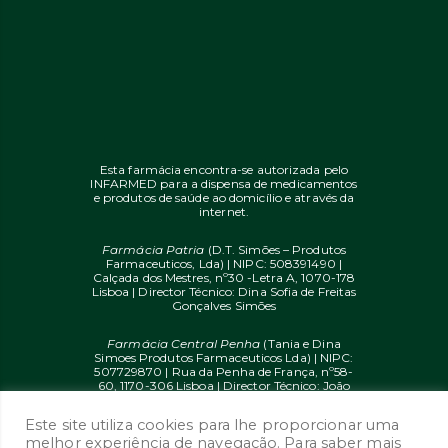
Esta farmácia encontra-se autorizada pelo
INFARMED para a dispensa de medicamentos
e produtos de saúde ao domicílio e através da
internet.
Farmácia Patria
(D.T. Simões – Produtos
Farmaceuticos, Lda) | NIPC: 508391490 |
Calçada dos Mestres, nº30 -Letra A, 1070-178
Lisboa | Director Técnico: Dina Sofia de Freitas
Gonçalves Simões
Farmácia Central Penha
(Tania e Dina
Simoes Produtos Farmaceuticos Lda) | NIPC:
507729870 | Rua da Penha de França, nº58-
60, 1170-306 Lisboa | Director Técnico: João
Diogo Mendes de Freitas
Este site utiliza cookies para lhe proporcionar uma
© 2020 farmaciaon.pt | Design and
melhor experiência de navegação. Para saber mais