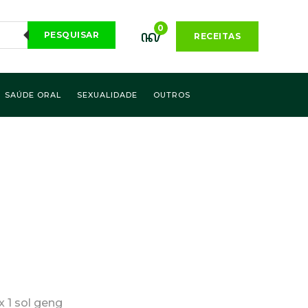
0
PESQUISAR
RECEITAS
SAÚDE ORAL
SEXUALIDADE
OUTROS
 1 sol geng