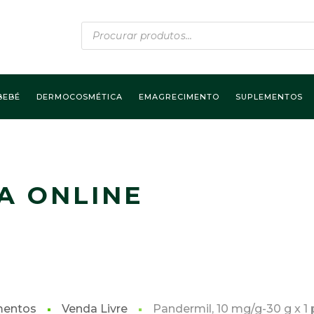
Products
search
BEBÉ
DERMOCOSMÉTICA
EMAGRECIMENTO
SUPLEMENTOS
A ONLINE
mentos
Venda Livre
Pandermil, 10 mg/g-30 g x 1