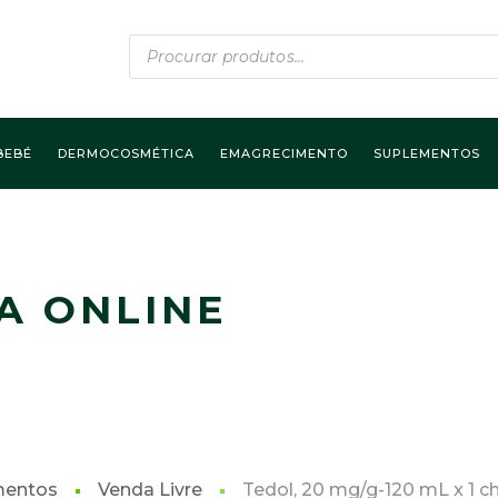
Products
search
BEBÉ
DERMOCOSMÉTICA
EMAGRECIMENTO
SUPLEMENTOS
A ONLINE
mentos
Venda Livre
Tedol, 20 mg/g-120 mL x 1 