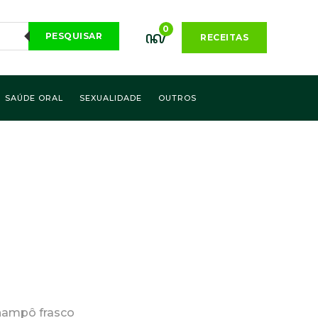
0
PESQUISAR
RECEITAS
SAÚDE ORAL
SEXUALIDADE
OUTROS
champô frasco