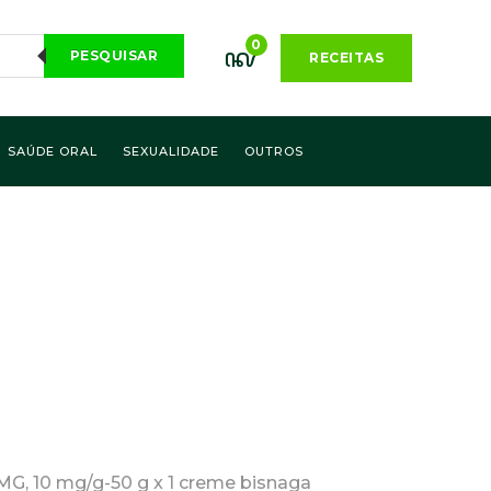
0
PESQUISAR
RECEITAS
SAÚDE ORAL
SEXUALIDADE
OUTROS
MG, 10 mg/g-50 g x 1 creme bisnaga