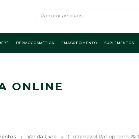
Products
search
BEBÉ
DERMOCOSMÉTICA
EMAGRECIMENTO
SUPLEMENTOS
A ONLINE
mentos
Venda Livre
Clotrimazol Ratiopharm 1% 