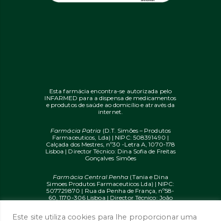
Esta farmácia encontra-se autorizada pelo
INFARMED para a dispensa de medicamentos
e produtos de saúde ao domicílio e através da
internet.
Farmácia Patria
(D.T. Simões – Produtos
Farmaceuticos, Lda) | NIPC: 508391490 |
Calçada dos Mestres, nº30 -Letra A, 1070-178
Lisboa | Director Técnico: Dina Sofia de Freitas
Gonçalves Simões
Farmácia Central Penha
(Tania e Dina
Simoes Produtos Farmaceuticos Lda) | NIPC:
507729870 | Rua da Penha de França, nº58-
60, 1170-306 Lisboa | Director Técnico: João
Diogo Mendes de Freitas
Este site utiliza cookies para lhe proporcionar uma