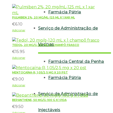
Farmácia Pátria
PULMIBEN 2%, 20 MG/ML-125 ML X 1 XAR ML
€
6.10
Serviço de Administração de
Adicionar
Vacinas
TEDOL, 20 MG/G-120 ML X 1 CHAMPÔ FRASCO
€
15.95
Adicionar
Farmácia Central da Penha
MENTOCAÍNA-R, 1,05/2,5 MG X 20 PST
Farmácia Pátria
€
9.00
Adicionar
Serviço de Administração de
BEPANTHENE, 50 MG/G-100 G X 1 PDA
€
9.50
Injectáveis
Adicionar