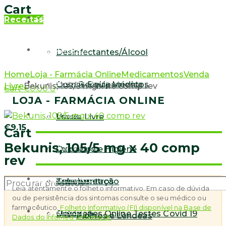
Cart
Receitas
COVID19
MEDICAMENTOS
Desinfectantes/Álcool
Home
Loja - Farmácia Online
Medicamentos
Venda
FARMÁCIA ONLINE LISBOA
VETERINÁRIA
Outros Equipamentos
Com Receita Médica
Livre
Bekunis, 105/5 mg x 40 comp rev
Cart
€
0.00
0
LOJA - FARMÁCIA ONLINE
MAMÃ E BEBÉ
Luvas
Venda Livre
€
9.15
Cart
Bekunis, 105/5 mg x 40 comp
DERMOCOSMÉTICA
Oximetros
Cuidados e Higiene
rev
EMAGRECIMENTO
Termómetros
Amamentação
Cabelos
Products
Leia atentamente o folheto informativo. Em caso de dúvida
ou de persistência dos sintomas consulte o seu médico ou
farmacêutico.
Folheto Informativo (FI) disponível na Base de
SUPLEMENTOS
Marcações Online Testes Covid 19
Gravidez
Detox
Piolhos e Lêndeas
Dados do InfoMed (Infarmed).