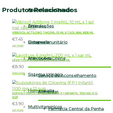
comp
rev
Produtos Relacionados
Fitoterapia e Chás
Aparelhos de Tensão
Articulações
Diversos
VIBROCIL ACTILONG, 1 MG/ML-10 ML X 1 SOL INAL NEB ML
€
7.45
Sistema Imunitário
Ortopedia
Ler mais
Anti-Queda
Marcações Online
LEVOTUSS, 6 MG/ML-200 ML X 1 XAR ML
€
8.90
Adicionar
Sistema Urinário
Serviço de Aconselhamento
Homeopatia
Alimentar
SUPOSITÓRIOS DE GLICERINA (F.P.) INFANTIL, 1100 MG X 12
SUP
€
3.90
Multivitamínicos
Farmácia Central da Penha
Ler mais