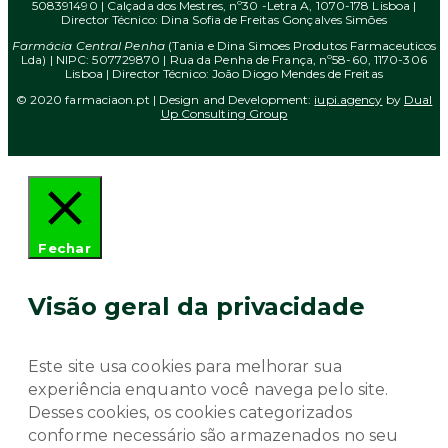
508391490 | Calçada dos Mestres, nº30 -Letra A, 1070-178 Lisboa |
Director Técnico: Dina Sofia de Freitas Gonçalves Simões
Farmácia Central Penha
(Tania e Dina Simoes Produtos Farmaceuticos
Lda) | NIPC: 507729870 | Rua da Penha de França, nº58-60, 1170-306
Lisboa | Director Técnico: João Diogo Mendes de Freitas
© 2020 farmaciaon.pt | Design and Development:
iupi.agency
by
Dual
Up Consulting Group
Fechar
Visão geral da privacidade
Este site usa cookies para melhorar sua
experiência enquanto você navega pelo site.
Desses cookies, os cookies categorizados
conforme necessário são armazenados no seu