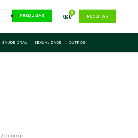
0
PESQUISAR
RECEITAS
SAÚDE ORAL
SEXUALIDADE
OUTROS
x 20 comp